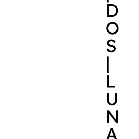
D
O
S
|
L
U
N
A