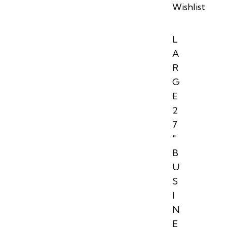
Wishlist
L
A
R
G
E
2
7
″
B
U
S
I
N
E