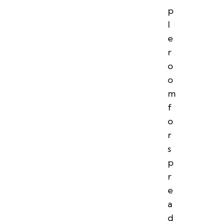
p
l
e
r
o
o
m
f
o
r
s
p
r
e
a
d