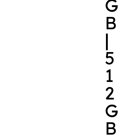
G
B
|
5
1
2
G
B