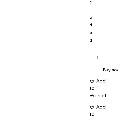
c
l
u
d
e
d
Buy no
Add
to
Wishlist
Add
to