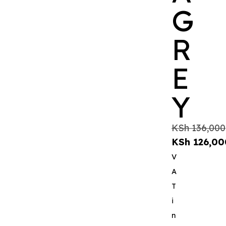
G
R
E
Y
KSh
136,000
KSh
126,00
V
A
T
i
n