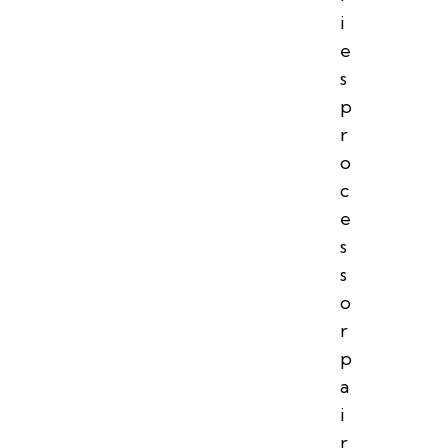
i
e
s
p
r
o
c
e
s
s
o
r
p
a
i
r