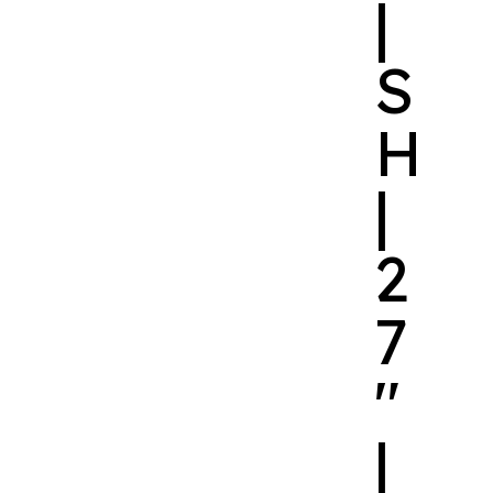
|
S
H
|
2
7
″
|