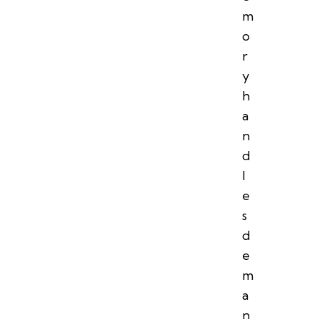
m
o
r
y
h
a
n
d
l
e
s
d
e
m
a
n