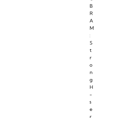
B
R
A
M
:
S
t
r
o
n
g
H
-
s
e
r