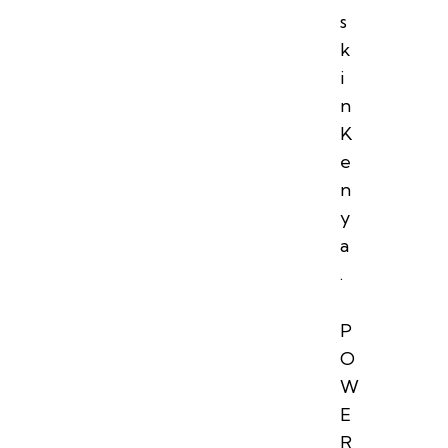
s
k
i
n
K
e
n
y
a
.
P
O
W
E
R