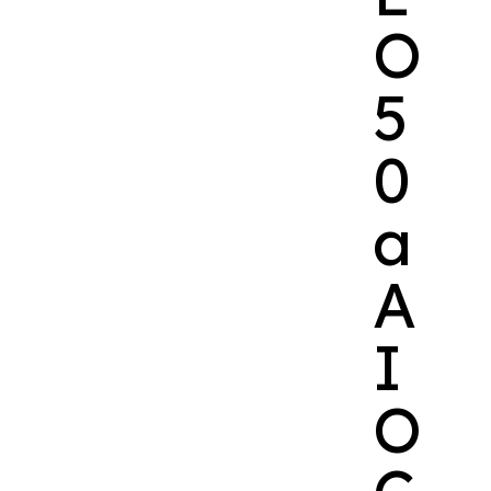
O
5
0
a
A
I
O