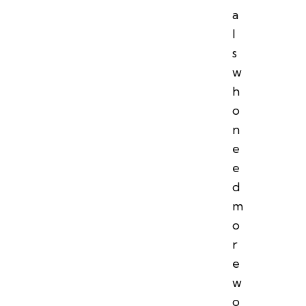
a
l
s
w
h
o
n
e
e
d
m
o
r
e
w
o